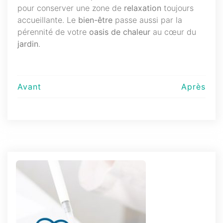
pour conserver une zone de
relaxation
toujours
accueillante. Le
bien-être
passe aussi par la
pérennité de votre
oasis de chaleur
au cœur du
jardin
.
Navigation
Avant
Après
de
l’article