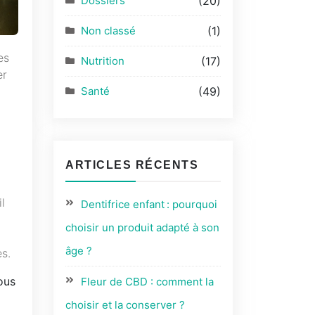
Dossiers
(20)
Non classé
(1)
es
Nutrition
(17)
er
Santé
(49)
ARTICLES RÉCENTS
l
Dentifrice enfant : pourquoi
choisir un produit adapté à son
âge ?
es.
ous
Fleur de CBD : comment la
choisir et la conserver ?