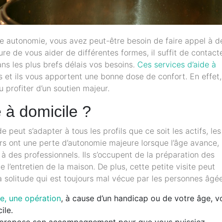
re autonomie, vous avez peut-être besoin de faire appel à d
re de vous aider de différentes formes, il suffit de contact
ans les plus brefs délais vos besoins.
Ces services d’aide à
s et ils vous apportent une bonne dose de confort. En effet,
 profiter d’un soutien majeur.
e à domicile ?
 peut s’adapter à tous les profils que ce soit les actifs, les
rs ont une perte d’autonomie majeure lorsque l’âge avance, i
 à des professionnels. Ils s’occupent de la préparation des
l’entretien de la maison. De plus, cette petite visite peut
a solitude qui est toujours mal vécue par les personnes âgé
re, une opération
, à cause d’un handicap ou de votre âge, v
ile.
us propose son accompagnement pour que vous puissiez