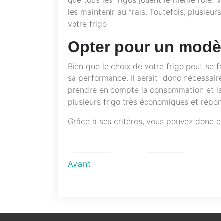
les maintenir au frais. Toutefois, plusie
votre frigo
Opter pour un modè
Bien que le choix de votre frigo peut se fa
sa performance. Il serait donc nécessaire
prendre en compte la consommation et la qu
plusieurs frigo très économiques et répo
Grâce à ses critères, vous pouvez donc c
Navigation
Avant
de
l’article