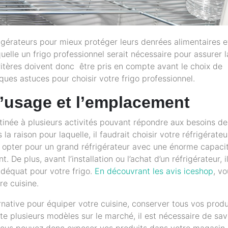
frigérateurs pour mieux protéger leurs denrées alimentaires e
aquelle un frigo professionnel serait nécessaire pour assurer l
ritères doivent donc être pris en compte avant le choix de
ques astuces pour choisir votre frigo professionnel.
’usage et l’emplacement
estinée à plusieurs activités pouvant répondre aux besoins de
s la raison pour laquelle, il faudrait choisir votre réfrigérateu
z opter pour un grand réfrigérateur avec une énorme capaci
 De plus, avant l’installation ou l’achat d’un réfrigérateur, i
adéquat pour votre frigo.
En découvrant les avis iceshop
, v
re cuisine.
rnative pour équiper votre cuisine, conserver tous vos produ
te plusieurs modèles sur le marché, il est nécessaire de sav
 Vous pouvez donc exposer vos produits dans votre magasin 