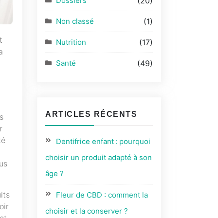
Dossiers
(20)
Non classé
(1)
t
Nutrition
(17)
a
Santé
(49)
ARTICLES RÉCENTS
s
r
té
Dentifrice enfant : pourquoi
l
choisir un produit adapté à son
ous
âge ?
its
Fleur de CBD : comment la
oir
choisir et la conserver ?
et