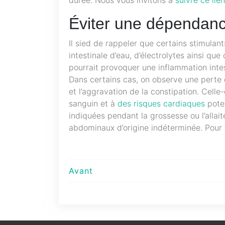
Éviter une dépendance
Il sied de rappeler que certains stimulants
intestinale d’eau, d’électrolytes ainsi qu
pourrait provoquer une inflammation intest
Dans certains cas, on observe une perte 
et l’aggravation de la constipation. Cell
sanguin et à
des risques cardiaques
poten
indiquées pendant la grossesse ou l’alla
abdominaux d’origine indéterminée. Pour 
Navigation
Avant
de
l’article