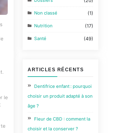
Dossiers
(20)
Non classé
(1)
us
Nutrition
(17)
de
Santé
(49)
ARTICLES RÉCENTS
t.
Dentifrice enfant : pourquoi
choisir un produit adapté à son
r le
t
âge ?
Fleur de CBD : comment la
rte
choisir et la conserver ?