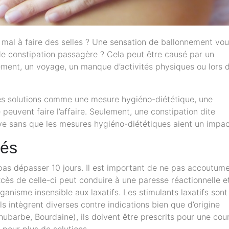
u mal à faire des selles ? Une sensation de ballonnement vo
de constipation passagère ? Cela peut être causé par un
ment, un voyage, un manque d’activités physiques ou lors 
es solutions comme une mesure hygiéno-diététique, une
euvent faire l’affaire. Seulement, une constipation dite
ive sans que les mesures hygiéno-diététiques aient un impac
tés
pas dépasser 10 jours. Il est important de ne pas accoutume
cès de celle-ci peut conduire à une paresse réactionnelle e
ganisme insensible aux laxatifs. Les stimulants laxatifs sont
ls intègrent diverses contre indications bien que d’origine
hubarbe, Bourdaine), ils doivent être prescrits pour une cou
pour plus de solutions.