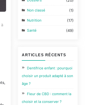
Dossiers
(20)
Non classé
(1)
Nutrition
(17)
 à
Santé
(49)
ARTICLES RÉCENTS
Dentifrice enfant : pourquoi
i
choisir un produit adapté à son
ts,
âge ?
Fleur de CBD : comment la
choisir et la conserver ?
fs,