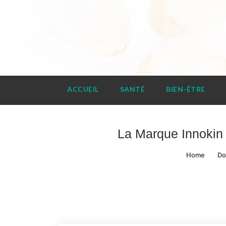
Skip
to
content
prosca.net
ACCUEIL
SANTÉ
BIEN-ÊTRE
La Marque Innokin 
Home
Do