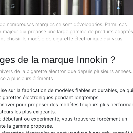
e, de nombreuses marques se sont développées. Parmi ces
eur majeur qui propose une large gamme de produits adaptés
ent choisir le modèle de cigarette électronique qui vous
ages de la marque Innokin ?
ivers de la cigarette électronique depuis plusieurs années.
âce à plusieurs éléments :
se sur la fabrication de modèles fiables et durables, ce qu
cigarettes électroniques pendant longtemps.
 innover pour proposer des modèles toujours plus performan
ateurs les plus exigeants.
 débutant ou expérimenté, vous trouverez forcément un
ute la gamme proposée.
s cigarettes électroniques sont vendues à des prix compétiti