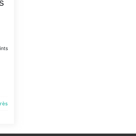
s
ints
rès