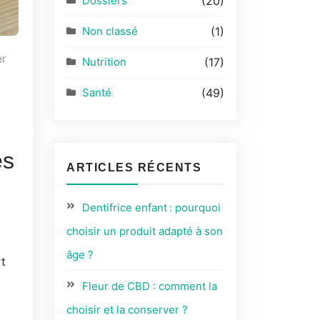
Dossiers
(20)
Non classé
(1)
er
Nutrition
(17)
Santé
(49)
es
ARTICLES RÉCENTS
Dentifrice enfant : pourquoi
choisir un produit adapté à son
âge ?
rt
Fleur de CBD : comment la
choisir et la conserver ?