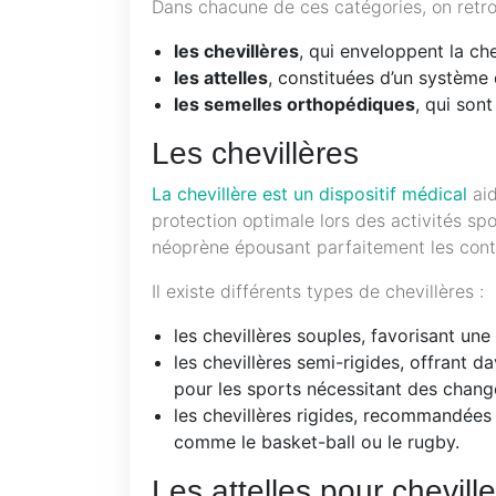
Dans chacune de ces catégories, on retrou
les chevillères
, qui enveloppent la che
les attelles
, constituées d’un système d
les semelles orthopédiques
, qui sont
Les chevillères
La chevillère est un dispositif médical
aid
protection optimale lors des activités sp
néoprène épousant parfaitement les conto
Il existe différents types de chevillères :
les chevillères souples, favorisant un
les chevillères semi-rigides, offrant 
pour les sports nécessitant des chang
les chevillères rigides, recommandées 
comme le basket-ball ou le rugby.
Les attelles pour chevill