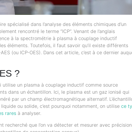
oire spécialisé dans l’analyse des éléments chimiques d’un
lement rencontré le terme “ICP”. Venant de l’anglais
érence à la spectrométrie à plasma à couplage inductif
s éléments. Toutefois, il faut savoir qu’il existe différents
-AES (ou ICP-OES). Dans cet article, c’est à ce dernier auqu
AES ?
i utilise un plasma à couplage inductif comme source
ts dans un échantillon. Ici, le plasma est un gaz ionisé qui
généré par un champ électromagnétique alternatif. L’échantill
 liquide ou solide, c’est pourquoi notamment, on utilise
ce t
es rares
à analyser.
ment recherché que l’on va détecter et mesurer avec précision
chantillon de concentration connue).