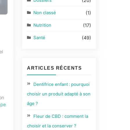
Dossiers
(20)
Non classé
(1)
Nutrition
(17)
Santé
(49)
el
ARTICLES RÉCENTS
Dentifrice enfant : pourquoi
choisir un produit adapté à son
on
âge ?
ype
Fleur de CBD : comment la
choisir et la conserver ?