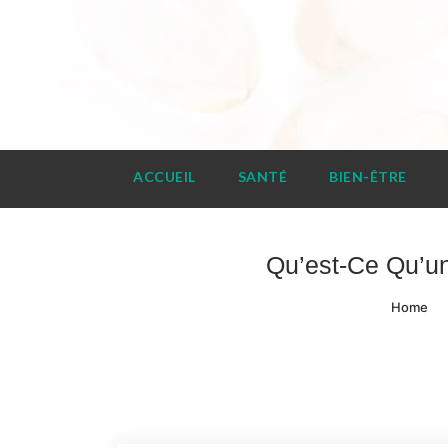
Skip
to
content
prosca.net
ACCUEIL
SANTÉ
BIEN-ÊTRE
Qu’est-Ce Qu’u
Home